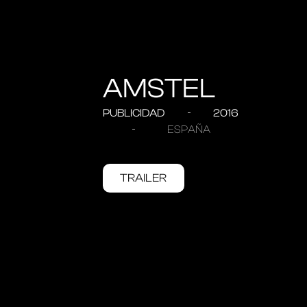
AMSTEL
PUBLICIDAD
2016
ESPAÑA
TRAILER