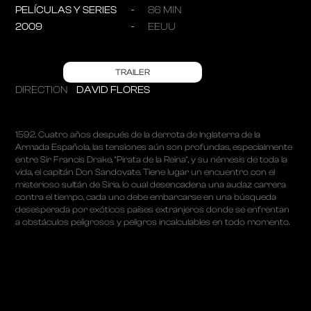
PELÍCULAS Y SERIES
86 MIN
2009
EEUU
TRAILER
DIRECTION
DAVID FLORES
1592. Cuatro años después de la derrota de Inglaterra de la
Armada Española, las tensiones aún son profundas, especialmente
entre Sir Francis Drake, "Pirata de la Reina", y su némesis de toda la
vida, el capitán Don Sandovate. Tiene lugar un encuentro con el
misterioso sultán de Siria, lo cual desencadena una audaz carrera
contra el tiempo, cada uno debe embarcarse en una búsqueda
desesperada por exóticos países extranjeros donde se enfrentan
a obstáculos peligrosos y peligros incalculables en todo momento.