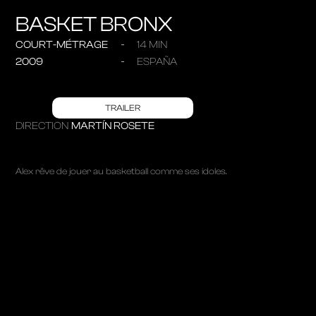
BASKET BRONX
COURT-MÉTRAGE
14 MIN
2009
ESPAÑA
TRAILER
DIRECTION
MARTÍN ROSETE
Alex rêve de jouer au basketball comme ses idoles.