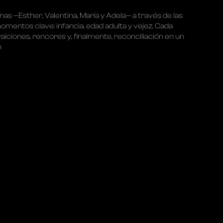
nas —Esther, Valentina, María y Adela— a través de las
mentos clave: infancia, edad adulta y vejez. Cada
raiciones, rencores y, finalmente, reconciliación en un
n
SUR
PROJETS
ALBUMS
DISCUSSIONS
CONTACTER
VIS LÉGAL