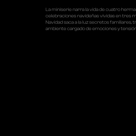
La miniserie narra la vida de cuatro herma
celebraciones navideñas vividas en tres mo
Navidad saca a la luz secretos familiares, t
ambiente cargado de emociones y tensió
E DE CONFIDENTIALITÉ
POLITIQUE EN MATIÈRE DE COOKIES
A
© TOUS DROITS RÉSERVÉS 2025 LUCAS VIDAL
PROPULSÉ PAR
ATTOMO DIGITAL