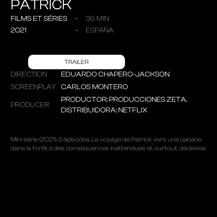
PATRICK
FILMS ET SÉRIES
36 MIN
2021
ESPAÑA
TRAILER
DIRECTION
EDUARDO CHAPERO-JACKSON
SCREENPLAY
CARLOS MONTERO
PRODUCTOR: PRODUCCIONES ZETA.
PRODUCER
DISTRIBUIDORA: NETFLIX
Mini-série (2021). 3 épisodes. Le voyage de Patrick vers une cabane
dans la forêt a des conséquences inattendues et, surtout, décisives.